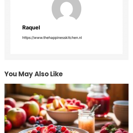
v
i
Raquel
g
https://www.thehappinesskitchen.nl
a
t
i
You May Also Like
o
n