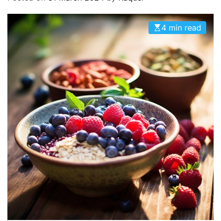
O
D
E
4 min read