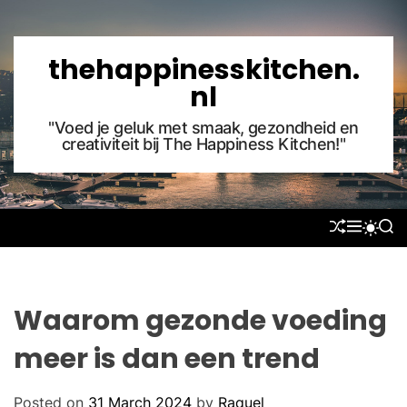
S
k
i
thehappinesskitchen.
p
nl
t
o
"Voed je geluk met smaak, gezondheid en
creativiteit bij The Happiness Kitchen!"
c
o
n
t
S
M
S
S
e
H
E
E
W
U
N
A
n
I
F
U
R
T
t
F
C
C
L
H
H
Waarom gezonde voeding
E
C
O
meer is dan een trend
L
O
R
Posted on
31 March 2024
by
Raquel
M