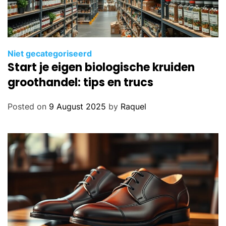
Niet gecategoriseerd
Start je eigen biologische kruiden
groothandel: tips en trucs
Posted on
9 August 2025
by
Raquel